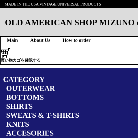
MADE IN THE USA,VINTAGE,UNIVERSAL PRODUCTS
OLD AMERICAN SHOP MIZUNO onl
Main
About Us
How to order
買い物カゴを確認する
CATEGORY
OUTERWEAR
BOTTOMS
SHIRTS
SWEATS & T-SHIRTS
KNITS
ACCESORIES